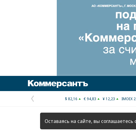
Коммерсантъ
$ 82,16
€ 94,83
¥ 12,23
IMOEX 2
Предыдущая
страница
Оставаясь на сайте, вы соглашаетесь 