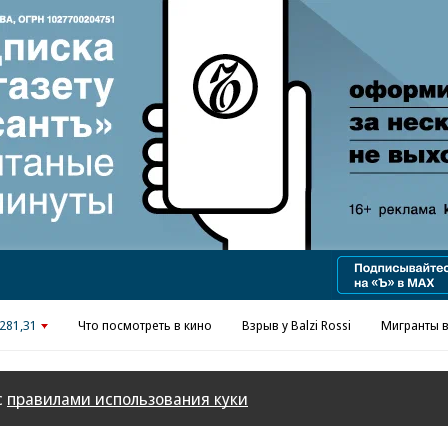
Реклама в «Ъ» www.kommersant.ru/ad
281,31
Что посмотреть в кино
Взрыв у Balzi Rossi
Мигранты в
с
правилами использования куки