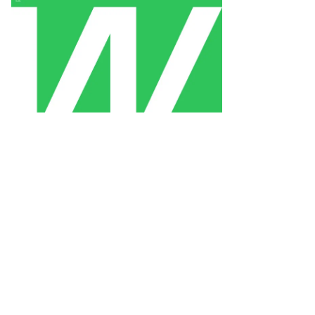
ександр
ридонов,
ммерсантъ