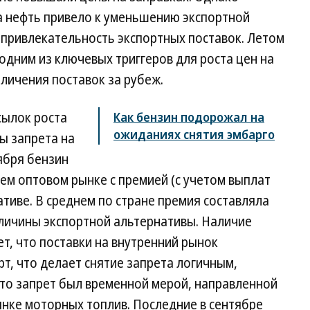
а нефть привело к уменьшению экспортной
ь привлекательность экспортных поставок. Летом
одним из ключевых триггеров для роста цен на
еличения поставок за рубеж.
сылок роста
Как бензин подорожал на
ожиданиях снятия эмбарго
ы запрета на
оября бензин
нем оптовом рынке с премией (с учетом выплат
ативе. В среднем по стране премия составляла
 величины экспортной альтернативы. Наличие
т, что поставки на внутренний рынок
рт, что делает снятие запрета логичным,
что запрет был временной мерой, направленной
нке моторных топлив. Последние в сентябре