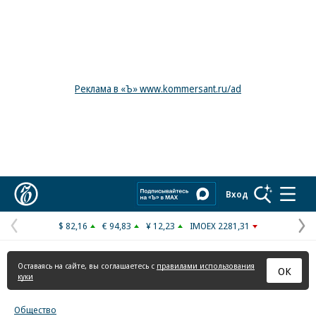
Реклама в «Ъ» www.kommersant.ru/ad
Коммерсантъ
Вход
$ 82,16
€ 94,83
¥ 12,23
IMOEX 2281,31
Предыдущая
С
страница
с
Оставаясь на сайте, вы соглашаетесь с
правилами использования
ОК
куки
Общество