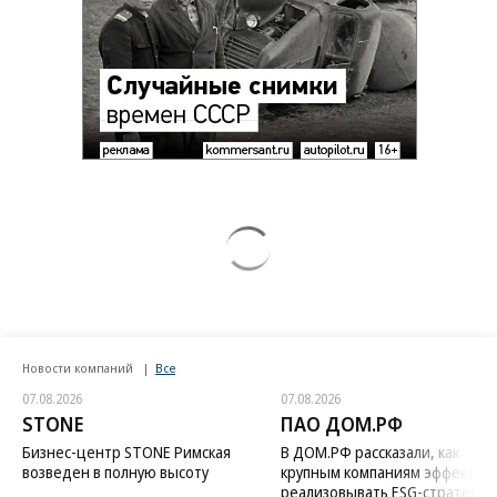
Зеленский неожиданно высказался о
возвращении Крыма
Заставим раскаяться: союзник России
дал грозное обещание