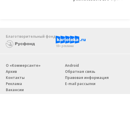
Новости компаний
Все
07.08.2026
07.08.2026
STONE
ПАО ДОМ.РФ
Бизнес-центр STONE Римская
В ДОМ.РФ рассказали, как
возведен в полную высоту
крупным компаниям эффектив
реализовывать ESG-стратегию
Благотворительный фонд
18+ реклама