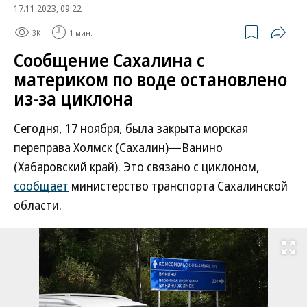
17.11.2023, 09:22
3K
1 мин.
Сообщение Сахалина с
материком по воде остановлено
из-за циклона
Сегодня, 17 ноября, была закрыта морская
переправа Холмск (Сахалин)—Ванино
(Хабаровский край). Это связано с циклоном,
сообщает
министерство транспорта Сахалинской
области.
Развернуть на