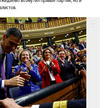
 ожидаемо возмутил правые партии, но и
алистов.
Развернуть на весь экран
П
Са
Фо
Su
Ve
Re