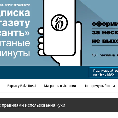
Реклама в «Ъ» www.kommersant.ru/ad
Взрыв у Balzi Rossi
Мигранты в Испании
Навстречу выборам
с
правилами использования куки