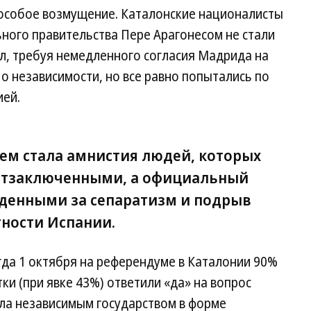
 особое возмущение. Каталонские националисты
ьного правительства Пере Арагонесом не стали
ол, требуя немедленного согласия Мадрида на
о независимости, но все равно попытались по
ией.
м стала амнистия людей, которых
итзаключенными, а официальный
денными за сепаратизм и подрыв
ности Испании.
огда 1 октября на референдуме в Каталонии 90%
и (при явке 43%) ответили «да» на вопрос
ыла независимым государством в форме