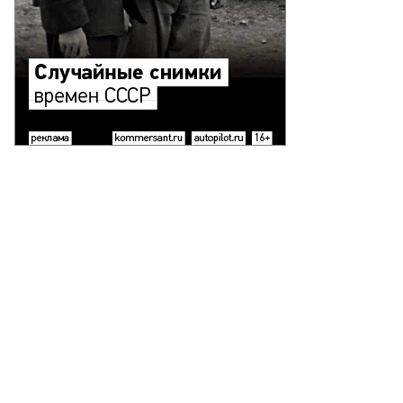
едро
нчес
то:
sana
ra,
uters