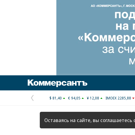
Коммерсантъ
$ 81,40
€ 94,05
¥ 12,08
IMOEX 2285,88
Предыдущая
страница
Оставаясь на сайте, вы соглашаетесь 