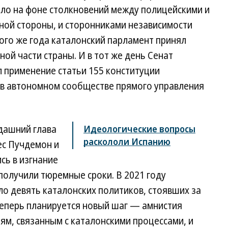
ило на фоне столкновений между полицейскими и
ной стороны, и сторонниками независимости
того же года каталонский парламент принял
ой части страны. И в тот же день Сенат
 применение статьи 155 конституции
 в автономном сообществе прямого управления
гдашний глава
Идеологические вопросы
раскололи Испанию
ес Пучдемон и
сь в изгнание
 получили тюремные сроки. В 2021 году
о девять каталонских политиков, стоявших за
теперь планируется новый шаг — амнистия
ям, связанным с каталонскими процессами, и