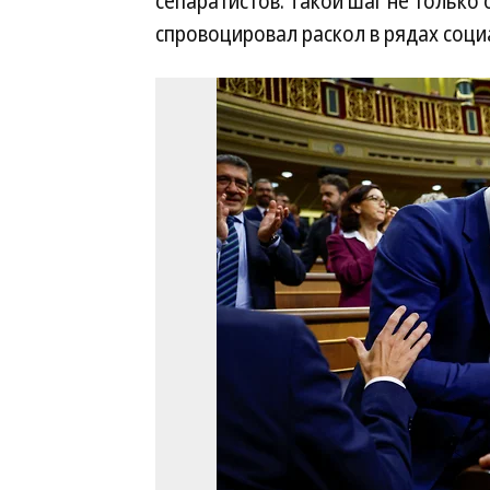
сепаратистов. Такой шаг не только
спровоцировал раскол в рядах соци