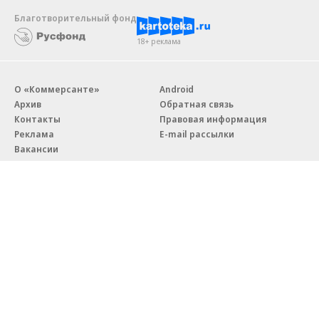
Благотворительный фонд
18+ реклама
О «Коммерсанте»
Android
Архив
Обратная связь
Контакты
Правовая информация
Реклама
E-mail рассылки
Вакансии
18+
© АО «Коммерсантъ». 127006, Москва, Оружейный переулок д. 41,
тел. +7 (495) 797-69-70.
Сетевое издание «Коммерсантъ» (доменное имя сайта:
kommersant.ru) зарегистрировано Федеральной службой
по надзору в сфере связи, информационных технологий и массовых
коммуникаций (Роскомнадзор), регистрационный номер и дата
принятия решения о регистрации: серия
Эл № ФС77-76922