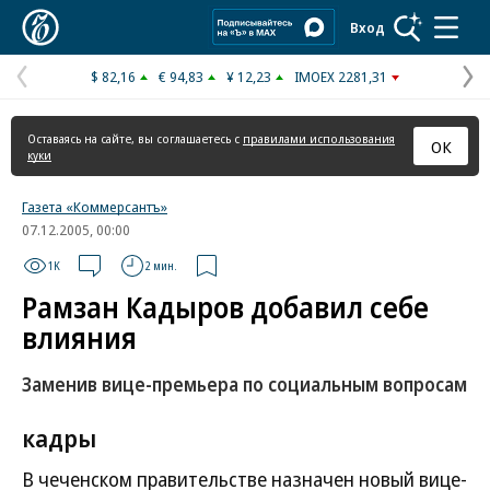
Коммерсантъ
Вход
$ 82,16
€ 94,83
¥ 12,23
IMOEX 2281,31
Предыдущая
С
страница
с
Оставаясь на сайте, вы соглашаетесь с
правилами использования
ОК
куки
Газета «Коммерсантъ»
07.12.2005, 00:00
1K
2 мин.
Рамзан Кадыров добавил себе
влияния
Заменив вице-премьера по социальным вопросам
кадры
В чеченском правительстве назначен новый вице-