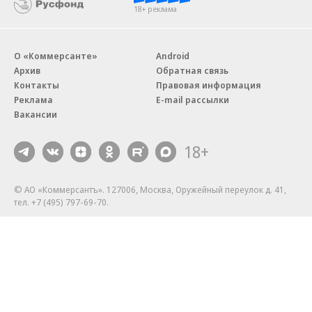
18+ реклама
О «Коммерсанте»
Android
Архив
Обратная связь
Контакты
Правовая информация
Реклама
E-mail рассылки
Вакансии
18+
© АО «Коммерсантъ». 127006, Москва, Оружейный переулок д. 41,
тел. +7 (495) 797-69-70.
Сетевое издание «Коммерсантъ» (доменное имя сайта:
kommersant.ru) зарегистрировано Федеральной службой
по надзору в сфере связи, информационных технологий и массовых
коммуникаций (Роскомнадзор), регистрационный номер и дата
принятия решения о регистрации: серия
Эл № ФС77-76922
от 11 октября 2019 г.
Партнерские проекты/материалы, новости компаний, материалы