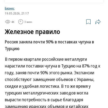
газотранспортные маршруты, которые могут
Бизнес
появиться»,— сказал топ-менеджер. По его
19.05.2026, 21:17
словам, «Газпром» готов помочь странам Средней
4K
3 мин.
Азии с газификацией.
Железное правило
Топ-менеджер считает, что из-за общей
Россия заняла почти 90% в поставках чугуна в
протяженной границы «экономически эффективно
Турцию
и выгодно» рассмотреть возможность
газоснабжения и газификации северных и северо-
В первом квартале российские металлурги
восточных регионов Казахстана с территории
нарастили поставки чугуна в Турцию на 87% год к
России, а также новые газотранспортные
году, заняв почти 90% этого рынка. Экспансии
маршруты, в том числе для газификации Астаны.
способствуют замещение объемов с Украины,
По его словам, такой маршрут уже в проработке,
скидки и удобная логистика. В то же время у
выполнен его технико-экономический анализ.
турецких металлургических заводов могла
вырасти потребность в сырье благодаря
По словам Алексея Миллера, договорная
замещению иранских объемов и китайских