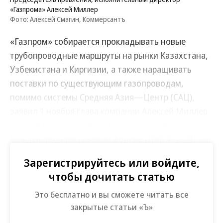
«Газпрома» Алексей Миллер
Фото: Алексей Смагин, Коммерсантъ
«Газпром» собирается прокладывать новые
трубопроводные маршруты на рынки Казахстана,
Узбекистана и Киргизии, а также наращивать
поставки по существующим газопроводам,
помимо системы Средняя Азия—Центр (САЦ),
заявил 1 ноября глава компании Алексей Миллер
в своем выступлении на Петербургском
международном газовом форуме (ПМГФ-2023). Он
впервые развернуто обрисовал новую концепцию
Зарегистрируйтесь или войдите,
работы компании в Средней Азии, которой
чтобы дочитать статью
прежде «Газпром» как рынку сбыта уделял мало
внимания.
Это бесплатно и вы сможете читать все
закрытые статьи «Ъ»
После сокращения поставок в Европу в 2022 году