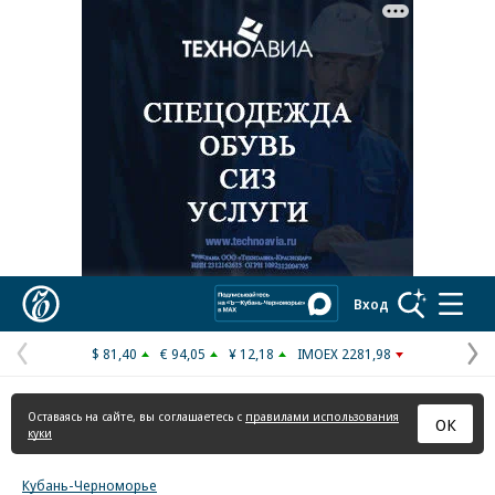
Реклама в «Ъ» www.kommersant.ru/ad
Коммерсантъ
Вход
$ 81,40
€ 94,05
¥ 12,18
IMOEX 2281,98
Предыдущая
С
страница
с
Оставаясь на сайте, вы соглашаетесь с
правилами использования
ОК
куки
Кубань-Черноморье