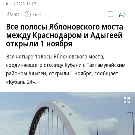
01.11.2023, 10:17
677
1 мин.
Все полосы Яблоновского моста
между Краснодаром и Адыгеей
открыли 1 ноября
Все четыре полосы Яблоновского моста,
соединяющего столицу Кубани с Тахтамукайским
районом Адыгеи, открыли 1 ноября, сообщает
«Кубань 24».
Развернуть на