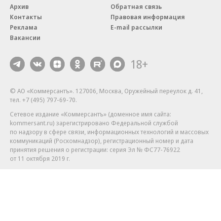
Архив
Обратная связь
Контакты
Правовая информация
Реклама
E-mail рассылки
Вакансии
18+
© АО «Коммерсантъ». 127006, Москва, Оружейный переулок д. 41,
тел. +7 (495) 797-69-70.
Сетевое издание «Коммерсантъ» (доменное имя сайта:
kommersant.ru) зарегистрировано Федеральной службой
по надзору в сфере связи, информационных технологий и массовых
коммуникаций (Роскомнадзор), регистрационный номер и дата
принятия решения о регистрации: серия
Эл № ФС77-76922
от 11 октября 2019 г.
Партнерские проекты/материалы, новости компаний, материалы
с пометкой «Промо» и «Официальное сообщение» опубликованы
на коммерческой основе.
На kommersant.ru применяются рекомендательные технологии.
Подробнее