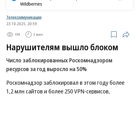
Wildberries
Телекоммуникации
23.10.2025, 20:59
19K
3 мин.
Нарушителям вышло блоком
Число заблокированных Роскомнадзором
ресурсов за год выросло на 50%
Роскомнадзор заблокировал в этом году более
1,2 млн сайтов и более 250 VPN-сервисов,
увеличилось и количество блокировок
фишинговых ресурсов и серверов анонимных
почтовых сервисов. Участники рынка уверены, что
это связано с ростом числа угроз и растущим
уровнем автоматизации процессов выявления