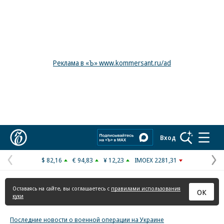
Реклама в «Ъ» www.kommersant.ru/ad
Коммерсантъ
Вход
$ 82,16
€ 94,83
¥ 12,23
IMOEX 2281,31
Предыдущая
С
страница
с
Оставаясь на сайте, вы соглашаетесь с
правилами использования
ОК
куки
Последние новости о военной операции на Украине