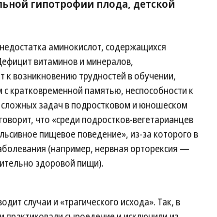
льной гипотрофии плода, детской
а недостатка аминокислот, содержащихся
Дефицит витаминов и минералов,
т к возникновению трудностей в обучении,
 с кратковременной памятью, неспособности к
сложных задач в подростковом и юношеском
говорит, что «среди подростков-вегетарианцев
льсивное пищевое поведение», из-за которого в
заболевания (например, нервная орторексия —
ительно здоровой пищи).
дит случаи и «трагического исхода». Так, в
ли практиковали сыроедение и исключили из