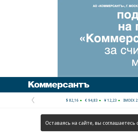
Коммерсантъ
$ 82,16
€ 94,83
¥ 12,23
IMOEX 2
Предыдущая
страница
Оставаясь на сайте, вы соглашаетесь 