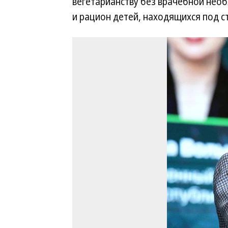
вегетарианству без врачебной необ
и рацион детей, находящихся под с