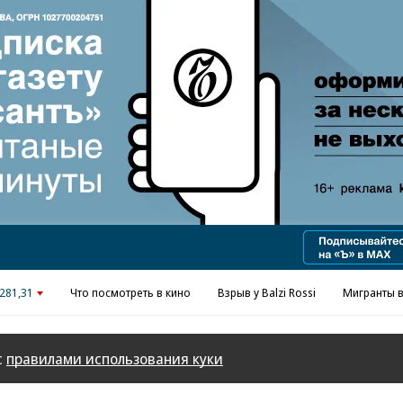
Реклама в «Ъ» www.kommersant.ru/ad
281,31
Что посмотреть в кино
Взрыв у Balzi Rossi
Мигранты в
с
правилами использования куки