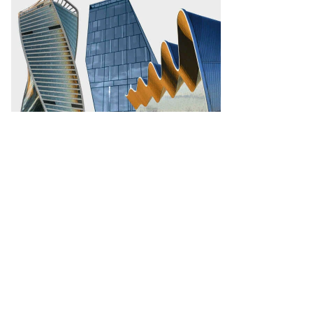
ександр
кин,
ммерсантъ