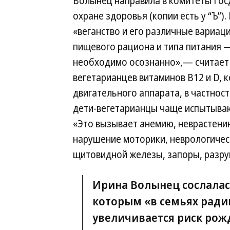
Волынец направила в комитеты Госд
охране здоровья (копии есть у “Ъ”)
«веганство и его различные вариа
пищевого рациона и типа питания —
необходимо осознанно»,— считает 
вегетарианцев витаминов В12 и D, 
двигательного аппарата, в частности
дети-вегетарианцы чаще испытывают
«Это вызывает анемию, неврастению
нарушение моторики, неврологичес
щитовидной железы, запоры, разру
Ирина Волынец сослалас
которым «в семьях ради
увеличивается риск рож