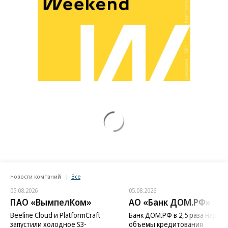
Новости компаний
Все
05.08.2026
05.08.2026
ПАО «ВымпелКом»
АО «Банк ДОМ.РФ»
Beeline Cloud и PlatformCraft
Банк ДОМ.РФ в 2,5 раза нараст
запустили холодное S3-
объемы кредитования