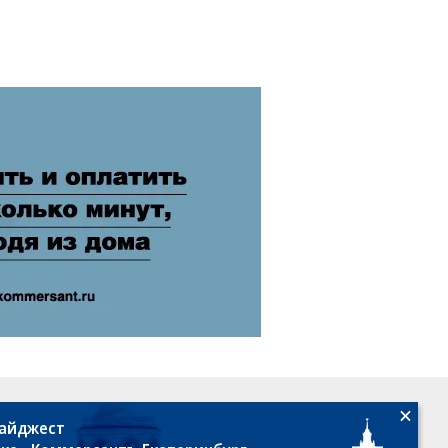
18+
дайджест