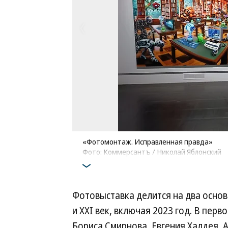
«Фотомонтаж. Исправленная правда»
Фото: Коммерсантъ / Николай Яблонский
Фотовыставка делится на два основн
и XXI век, включая 2023 год. В пер
Бориса Смирнова, Евгения Халдея, 