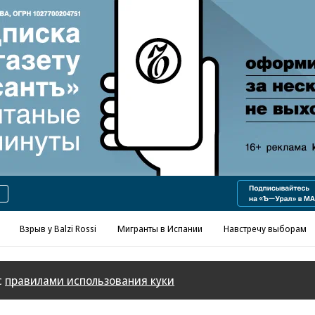
Реклама в «Ъ» www.kommersant.ru/ad
Взрыв у Balzi Rossi
Мигранты в Испании
Навстречу выборам
с
правилами использования куки