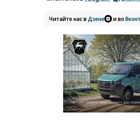
Читайте нас в
Дзене
и во
Вкон