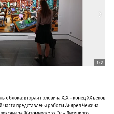
1
/
3
ых блока: вторая половина XIX – конец XX веков
вой части представлены работы Андрея Чежина,
Александра Житомирского, Эль Лисицкого,