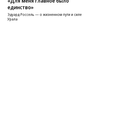
«Для меня главное было
единство»
Эдуард Россель — о жизненном пути и силе
Урала