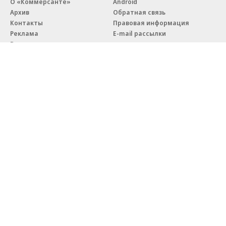
О «Коммерсанте»
Android
Архив
Обратная связь
Контакты
Правовая информация
Реклама
E-mail рассылки
Вакансии
18+
© АО «Коммерсантъ». 127006, Москва, Оружейный переулок д. 41,
тел. +7 (495) 797-69-70.
Сетевое издание «Коммерсантъ» (доменное имя сайта:
kommersant.ru) зарегистрировано Федеральной службой
по надзору в сфере связи, информационных технологий и массовых
коммуникаций (Роскомнадзор), регистрационный номер и дата
принятия решения о регистрации: серия
Эл № ФС77-76922
от 11 октября 2019 г.
Партнерские проекты/материалы, новости компаний, материалы
с пометкой «Промо» и «Официальное сообщение» опубликованы
на коммерческой основе.
На kommersant.ru применяются рекомендательные технологии.
Подробнее