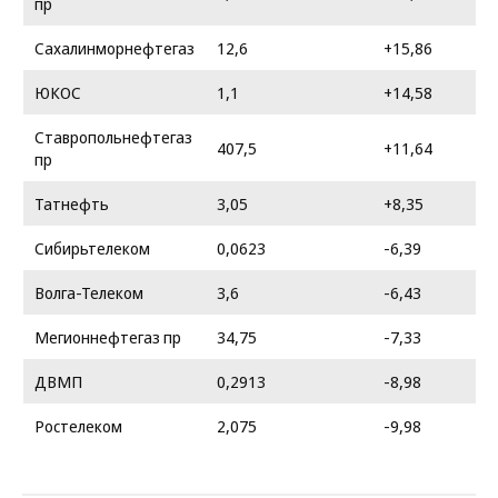
пр
Сахалинморнефтегаз
12,6
+15,86
ЮКОС
1,1
+14,58
Ставропольнефтегаз
407,5
+11,64
пр
Татнефть
3,05
+8,35
Сибирьтелеком
0,0623
-6,39
Волга-Телеком
3,6
-6,43
Мегионнефтегаз пр
34,75
-7,33
ДВМП
0,2913
-8,98
Ростелеком
2,075
-9,98