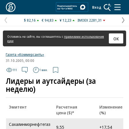
Коммерсантъ
Вход
$ 82,16
€ 94,83
¥ 12,23
IMOEX 2281,31
Предыдущая
С
страница
с
Оставаясь на сайте, вы соглашаетесь с
правилами использования
ОК
куки
Газета «Коммерсантъ»
31.10.2005, 00:00
111
1 мин.
Лидеры и аутсайдеры (за
неделю)
Эмитент
Расчетная
Изменение
цена ($)*
(%)
Сахалинморнефтегаз
9,55
+17,54