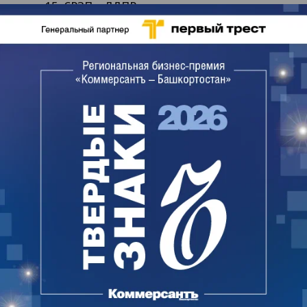
— из 15, СРЗП и ЛДПР — по семь депутатов.
«Зеленых» в парламенте республики
представляет Руфина Шагапова (она прошла в
новый состав, как и прежде, по Вазовскому
избирательному округу 11).
В депутаты парламента решили перейти три
руководителя республиканских министерств и
ведомств — глава минобразования республики
Айбулат Хажин, глава госкомитета по ЧС Фарит
Гумеров и заместитель министра ЖКХ Вилорий
Угаров. Депутатами избрались глава
администрации Октябрьского Алексей Шмелев и
ректор Уфимского университета науки и
технологий Вадим Захаров. Господин Шмелев
вчера написал в соцсетях об уходе с