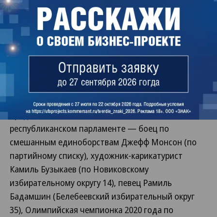
муниципальной службы.
Так называемые «паровозы», которые
возглавляли партийные списки — глава Башкирии
Радий Хабиров («Единая Россия») и председатель
ЛДПР Леонид Слуцкий, вероятнее всего,
передадут свои мандаты. Кто их получит — пока
неизвестно.
Среди наиболее заметных новичков в
республиканском парламенте — боец по
смешанным единоборствам Джефф Монсон (по
партийному списку), художник-карикатурист
Камиль Бузыкаев (по Новиковскому
избирательному округу 14), певец Рамиль
Бадамшин (Белебеевский избирательный округ
35), Олимпийская чемпионка 2020 года по