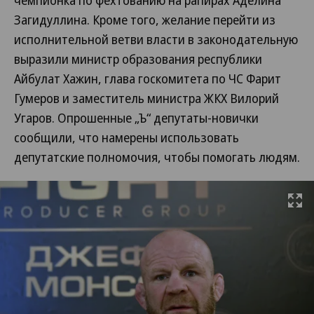
чемпионка по фехтованию на рапирах Аделина
Загидуллина. Кроме того, желание перейти из
исполнительной ветви власти в законодательную
выразили министр образования республики
Айбулат Хажин, глава госкомитета по ЧС Фарит
Гумеров и заместитель министра ЖКХ Вилорий
Угаров. Опрошенные „Ъ“ депутаты-новички
сообщили, что намерены использовать
депутатские полномочия, чтобы помогать людям.
Развернуть на