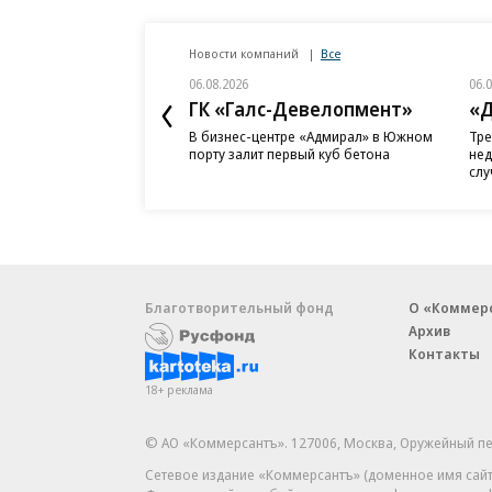
Новости компаний
Все
06.08.2026
06.
ГК «Галс-Девелопмент»
«Д
В бизнес-центре «Адмирал» в Южном
Тре
порту залит первый куб бетона
нед
слу
Благотворительный фонд
О «Коммер
Архив
Контакты
18+ реклама
© АО «Коммерсантъ». 127006, Москва, Оружейный пе
Сетевое издание «Коммерсантъ» (доменное имя сайт