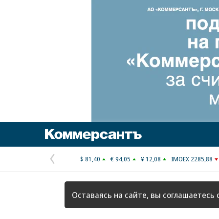
Коммерсантъ
$ 81,40
€ 94,05
¥ 12,08
IMOEX 2285,88
Предыдущая
страница
Оставаясь на сайте, вы соглашаетесь 