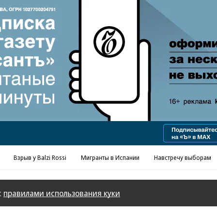
Реклама в «Ъ» www.kommersant.ru/ad
Взрыв у Balzi Rossi
Мигранты в Испании
Навстречу выборам
с
правилами использования куки