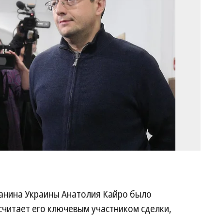
Ка
Фо
Гл
Ще
Ко
анина Украины Анатолия Кайро было
 считает его ключевым участником сделки,