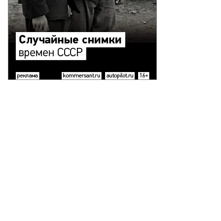
йро
то:
еб
лкунов,
ммерсантъ