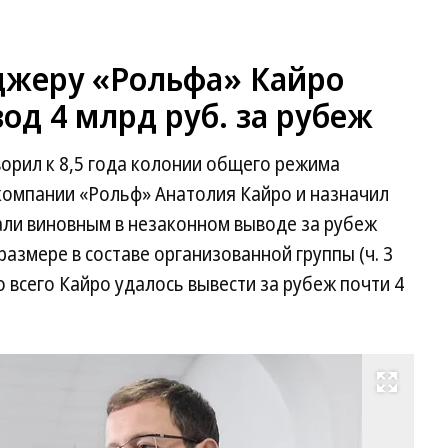
джеру «Рольфа» Кайро
вод 4 млрд руб. за рубеж
орил к 8,5 года колонии общего режима
компании «Рольф» Анатолия Кайро и назначил
нали виновным в незаконном выводе за рубеж
азмере в составе организованной группы (ч. 3
то всего Кайро удалось вывести за рубеж почти 4
Развернуть на весь экран
Ан