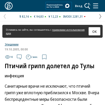
Коммерсантъ
Вход
$ 82,16
€ 94,83
¥ 12,23
IMOEX 2281,31
Предыдущая
С
страница
с
Оставаясь на сайте, вы соглашаетесь с
правилами использования
ОК
куки
Эпидемии
19.10.2005, 00:00
1K
2 мин.
Птичий грипп долетел до Тулы
инфекция
Санитарные врачи не исключают, что птичий
грипп уже вплотную приблизился к Москве. Вчера
беспрецедентные меры безопасности были