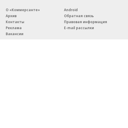
О «Коммерсанте»
Android
Архив
Обратная связь
Контакты
Правовая информация
Реклама
E-mail рассылки
Вакансии
18+
© АО «Коммерсантъ». 127006, Москва, Оружейный переулок д. 41,
тел. +7 (495) 797-69-70.
Сетевое издание «Коммерсантъ» (доменное имя сайта:
kommersant.ru) зарегистрировано Федеральной службой
по надзору в сфере связи, информационных технологий и массовых
коммуникаций (Роскомнадзор), регистрационный номер и дата
принятия решения о регистрации: серия
Эл № ФС77-76922
от 11 октября 2019 г.
Партнерские проекты/материалы, новости компаний, материалы
с пометкой «Промо» и «Официальное сообщение» опубликованы
на коммерческой основе.