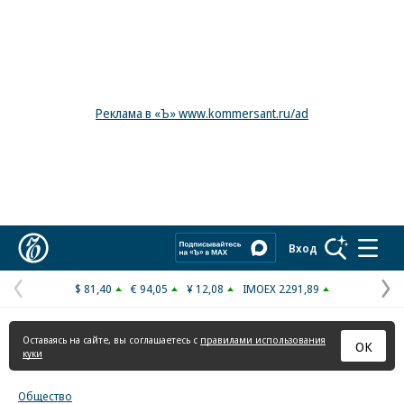
Реклама в «Ъ» www.kommersant.ru/ad
Коммерсантъ
Вход
$ 81,40
€ 94,05
¥ 12,08
IMOEX 2291,89
Предыдущая
С
страница
с
Оставаясь на сайте, вы соглашаетесь с
правилами использования
ОК
куки
Общество