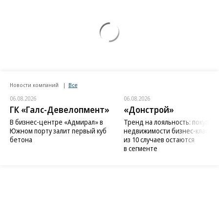
Новости компаний
Все
06.08.2026
06.08.2026
ГК «Галс-Девелопмент»
«Донстрой»
В бизнес-центре «Адмирал» в
Тренд на лояльность: покупат
Южном порту залит первый куб
недвижимости бизнес-класса в
бетона
из 10 случаев остаются
в сегменте
Благотворительный фонд
18+ реклама