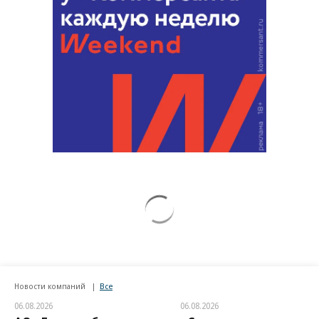
Запад назвал дату капитуляции
Украины
Handelsblatt: хаотичные решения
Зеленского привели в тупик
В России начали печатать шины на 3D-
принтере
Медякова: отсутствие официальной
работы снизит пенсию