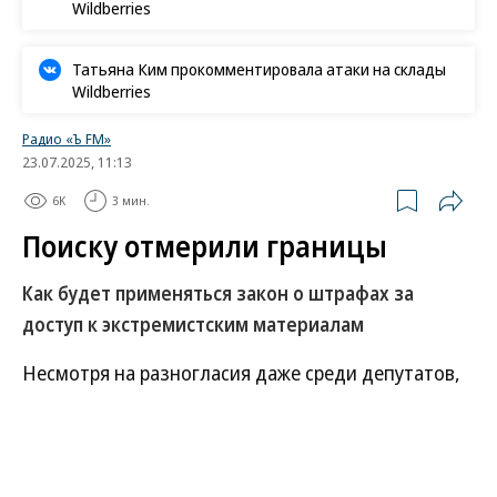
Wildberries
Татьяна Ким прокомментировала атаки на склады
Wildberries
Радио «Ъ FM»
23.07.2025, 11:13
6K
3 мин.
Поиску отмерили границы
Как будет применяться закон о штрафах за
доступ к экстремистским материалам
Несмотря на разногласия даже среди депутатов,
Госдума все же приняла закон о штрафах за
умышленный поиск экстремистских материалов.
Сайт Минюста на этом фоне снова был несколько
часов недоступен из-за большого наплыва