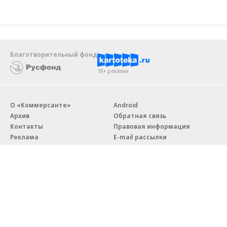
Благотворительный фонд
18+ реклама
О «Коммерсанте»
Android
Архив
Обратная связь
Контакты
Правовая информация
Реклама
E-mail рассылки
Вакансии
18+
© АО «Коммерсантъ». 127006, Москва, Оружейный переулок д. 41,
тел. +7 (495) 797-69-70.
Сетевое издание «Коммерсантъ» (доменное имя сайта: