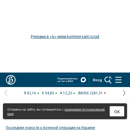
Реклама в «Ъ» www.kommersant.ru/ad
Коммерсантъ
Вход
$ 82,16
€ 94,83
¥ 12,23
IMOEX 2281,31
Предыдущая
С
страница
с
Оставаясь на сайте, вы соглашаетесь с
правилами использования
ОК
куки
Последние новости о военной операции на Украине