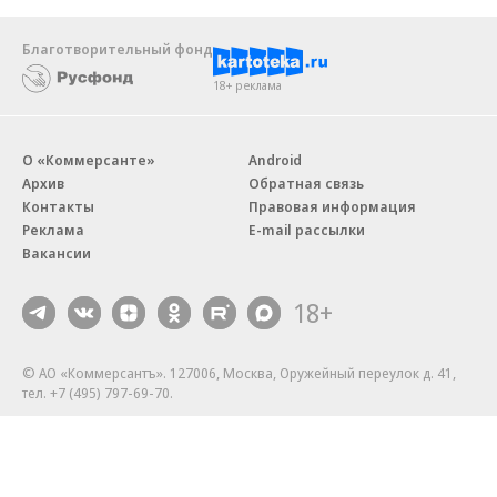
Благотворительный фонд
18+ реклама
О «Коммерсанте»
Android
Архив
Обратная связь
Контакты
Правовая информация
Реклама
E-mail рассылки
Вакансии
18+
© АО «Коммерсантъ». 127006, Москва, Оружейный переулок д. 41,
тел. +7 (495) 797-69-70.
Сетевое издание «Коммерсантъ» (доменное имя сайта:
kommersant.ru) зарегистрировано Федеральной службой
по надзору в сфере связи, информационных технологий и массовых
коммуникаций (Роскомнадзор), регистрационный номер и дата