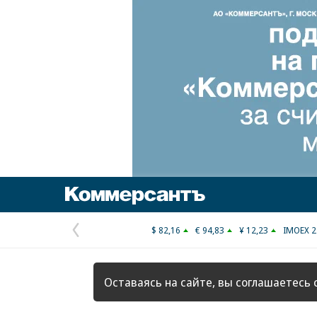
Коммерсантъ
$ 82,16
€ 94,83
¥ 12,23
IMOEX 2
Предыдущая
страница
Оставаясь на сайте, вы соглашаетесь 