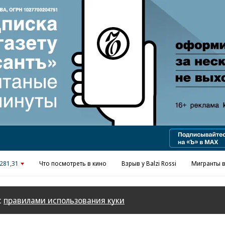
Реклама в «Ъ» www.kommersant.ru/ad
281,31
Что посмотреть в кино
Взрыв у Balzi Rossi
Мигранты в
с
правилами использования куки