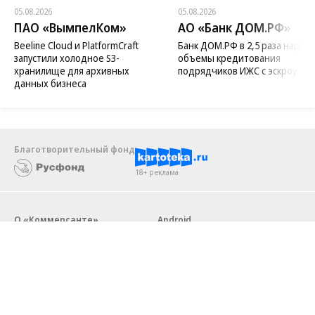
Новости компаний
Все
05.08.2026
05.08.2026
ПАО «ВымпелКом»
АО «Банк ДОМ.РФ»
Beeline Cloud и PlatformCraft
Банк ДОМ.РФ в 2,5 раза нараст
запустили холодное S3-
объемы кредитования
хранилище для архивных
подрядчиков ИЖС с эскроу
данных бизнеса
Благотворительный фонд
18+ реклама
О «Коммерсанте»
Android
Архив
Обратная связь
Контакты
Правовая информация
Реклама
E-mail рассылки
Вакансии