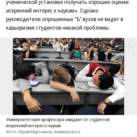
ученической установке получать хорошие оценки
искренний интерес к наукам». Однако
руководители опрошенных “Ъ” вузов не видят в
карьеризме студентов никакой проблемы.
Развернуть на
Университетские профессора ожидают от студентов
искренний интерес к наукам
Фото: Юрий Мартьянов, Коммерсантъ