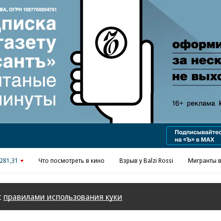
281,31
Что посмотреть в кино
Взрыв у Balzi Rossi
Мигранты в
с
правилами использования куки