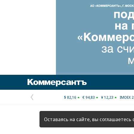
Коммерсантъ
$ 82,16
€ 94,83
¥ 12,23
IMOEX 2
Предыдущая
страница
Оставаясь на сайте, вы соглашаетесь 