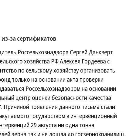
 из-за сертификатов
одитель Россельхознадзора Сергей Данкверт
сельского хозяйства РФ Алексея Гордеева с
тство по сельскому хозяйству организовать
онд только на основании акта проверки
выдаваться Россельхознадзором на основании
ьный центр оценки безопасности качества
". Причиной появления данного письма стали
закупаемого государством в интервенционный
нтервенций 29 августа ни одна тонна
лей зерна так и не дошла до госзернохранилищ,