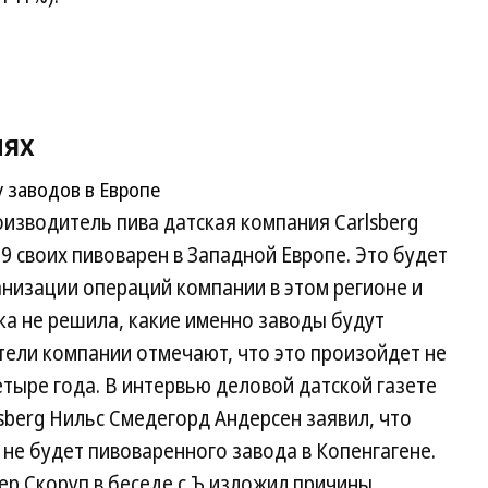
иях
у заводов в Европе
оизводитель пива датская компания Carlsberg
9 своих пивоварен в Западной Европе. Это будет
низации операций компании в этом регионе и
ка не решила, какие именно заводы будут
ители компании отмечают, что это произойдет не
четыре года. В интервью деловой датской газете
sberg Нильс Смедегорд Андерсен заявил, что
е не будет пивоваренного завода в Копенгагене.
ер Скоруп в беседе с Ъ изложил причины