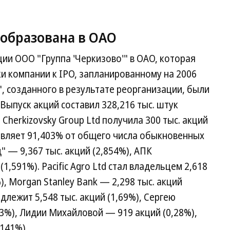
еобразована в ОАО
ции ООО "Группа 'Черкизово'" в ОАО, которая
и компании к IPO, запланированному на 2006
", созданного в результате реорганизации, были
Выпуск акций составил 328,216 тыс. штук
Cherkizovsky Group Ltd получила 300 тыс. акций
тавляет 91,403% от общего числа обыкновенных
 — 9,367 тыс. акций (2,854%), АПК
1,591%). Pacific Agro Ltd стал владельцем 2,618
), Morgan Stanley Bank — 2,298 тыс. акций
длежит 5,548 тыс. акций (1,69%), Сергею
43%), Лидии Михайловой — 919 акций (0,28%),
141%).