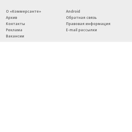
О «Коммерсанте»
Android
Архив
Обратная связь
Контакты
Правовая информация
Реклама
E-mail рассылки
Вакансии
18+
© АО «Коммерсантъ». 127006, Москва, Оружейный переулок д. 41,
тел. +7 (495) 797-69-70.
Сетевое издание «Коммерсантъ» (доменное имя сайта:
kommersant.ru) зарегистрировано Федеральной службой
по надзору в сфере связи, информационных технологий и массовых
коммуникаций (Роскомнадзор), регистрационный номер и дата
принятия решения о регистрации: серия
Эл № ФС77-76922
от 11 октября 2019 г.
Партнерские проекты/материалы, новости компаний, материалы
с пометкой «Промо» и «Официальное сообщение» опубликованы
на коммерческой основе.