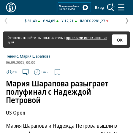
Коммерсантъ
Вход
$ 81,40
€ 94,05
¥ 12,21
IMOEX 2281,27
Предыдущая
С
страница
с
Оставаясь на сайте, вы соглашаетесь с
правилами использования
ОК
куки
Теннис. Мария Шарапова
06.09.2005, 00:00
619
3 мин.
Мария Шарапова разыграет
полуфинал с Надеждой
Петровой
US Open
Мария Шарапова и Надежда Петрова вышли в