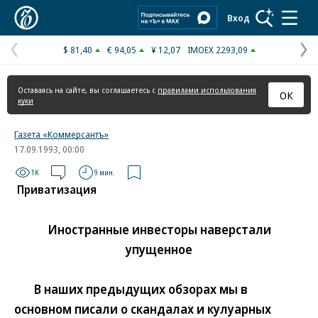
Коммерсантъ
Вход
$ 81,40
€ 94,05
¥ 12,07
IMOEX 2293,09
Предыдущая
С
страница
с
Оставаясь на сайте, вы соглашаетесь с
правилами использования
ОК
куки
Газета «Коммерсантъ»
17.09.1993, 00:00
1K
9 мин.
Приватизация
Иностранные инвесторы наверстали
упущенное
В наших предыдущих обзорах мы в
основном писали о скандалах и кулуарных