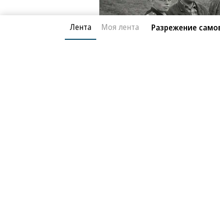
Лента
Моя лента
Разрежение сам
Новости компаний
Все
06.08.2026
06.
ГК «Галс-Девелопмент»
«Д
В бизнес-центре «Адмирал» в Южном
Тре