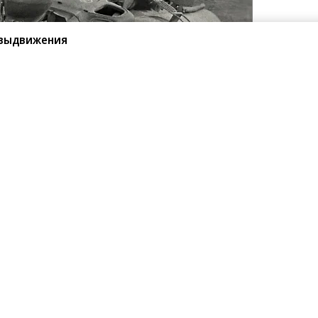
овыдвижения
08.2026
06.08.2026
онстрой»
АО «Газпромбанк»
нд на лояльность: покупатели
«АгроНэкст» разместил облигаций