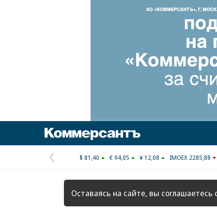
Коммерсантъ
$ 81,40
€ 94,05
¥ 12,08
IMOEX 2285,88
Предыдущая
страница
Оставаясь на сайте, вы соглашаетесь 