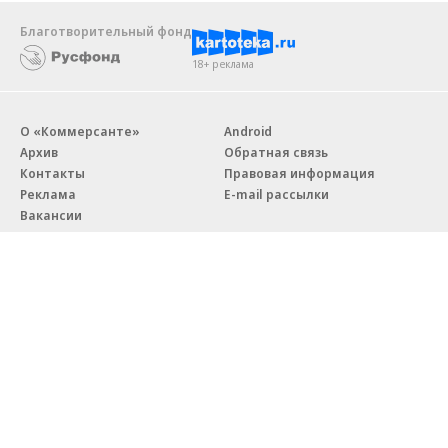
Благотворительный фонд
18+ реклама
О «Коммерсанте»
Android
Архив
Обратная связь
Контакты
Правовая информация
Реклама
E-mail рассылки
Вакансии
18+
© АО «Коммерсантъ». 127006, Москва, Оружейный переулок д. 41,
тел. +7 (495) 797-69-70.
Сетевое издание «Коммерсантъ» (доменное имя сайта:
kommersant.ru) зарегистрировано Федеральной службой
по надзору в сфере связи, информационных технологий и массовых
коммуникаций (Роскомнадзор), регистрационный номер и дата
принятия решения о регистрации: серия
Эл № ФС77-76922