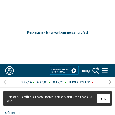
Реклама в «Ъ» www.kommersant.ru/ad
Коммерсантъ
Вход
$ 82,16
€ 94,83
¥ 12,23
IMOEX 2281,31
Предыдущая
С
страница
с
Оставаясь на сайте, вы соглашаетесь с
правилами использования
ОК
куки
Общество