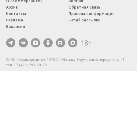
О «Коммерсанте»
Android
Архив
Обратная связь
Контакты
Правовая информация
Реклама
E-mail рассылки
Вакансии
18+
© АО «Коммерсантъ». 127006, Москва, Оружейный переулок д. 41,
тел. +7 (495) 797-69-70.
Сетевое издание «Коммерсантъ» (доменное имя сайта:
kommersant.ru) зарегистрировано Федеральной службой
по надзору в сфере связи, информационных технологий и массовых
коммуникаций (Роскомнадзор), регистрационный номер и дата
принятия решения о регистрации: серия
Эл № ФС77-76922
от 11 октября 2019 г.
Партнерские проекты/материалы, новости компаний, материалы
с пометкой «Промо» и «Официальное сообщение» опубликованы
на коммерческой основе.
На kommersant.ru применяются рекомендательные технологии.
Подробнее