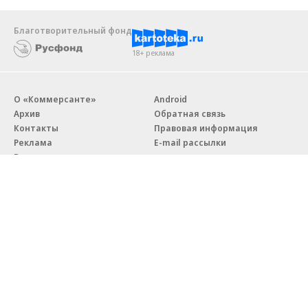
Благотворительный фонд
18+ реклама
О «Коммерсанте»
Android
Архив
Обратная связь
Контакты
Правовая информация
Реклама
E-mail рассылки
Вакансии
18+
© АО «Коммерсантъ». 127006, Москва, Оружейный переулок д. 41,
тел. +7 (495) 797-69-70.
Сетевое издание «Коммерсантъ» (доменное имя сайта:
kommersant.ru) зарегистрировано Федеральной службой
по надзору в сфере связи, информационных технологий и массовых
коммуникаций (Роскомнадзор), регистрационный номер и дата