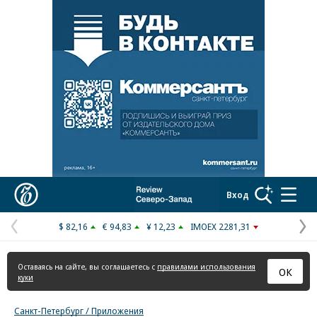
Реклама в «Ъ» www.kommersant.ru/ad
Коммерсантъ
Вход
$ 82,16
€ 94,83
¥ 12,23
IMOEX 2281,31
Предыдущая
С
страница
с
Оставаясь на сайте, вы соглашаетесь с
правилами использования
ОК
куки
Санкт-Петербург / Приложения