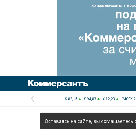
Коммерсантъ
$ 82,16
€ 94,83
¥ 12,23
IMOEX 2
Предыдущая
страница
Оставаясь на сайте, вы соглашаетесь 