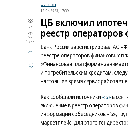
Финансы
13.04.2023, 17:39
ЦБ включил ипотеч
7K
реестр операторов
1 мин.
Банк России зарегистрировал АО «
реестре операторов финансовых пл
«Финансовая платформа» занимает
и потребительским кредитам, след
настоящее время сервис работает в
Как сообщали источники
«Ъ»
в сент
включение в реестр операторов фин
информации собеседников «Ъ», гру
маркетплейс. Для этого гендирект