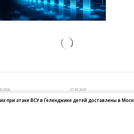
х при атаке ВСУ в Геленджике детей доставлены в Моск
08.2026
07.08.2026
АО ДОМ.РФ
«Сервис путешествий
Туту»
ОМ.РФ рассказали, как крупным
паниям эффективно реализовывать
Сервис путешествий «Туту»
-стратегию
и «Нетмонет» поддержат лучших