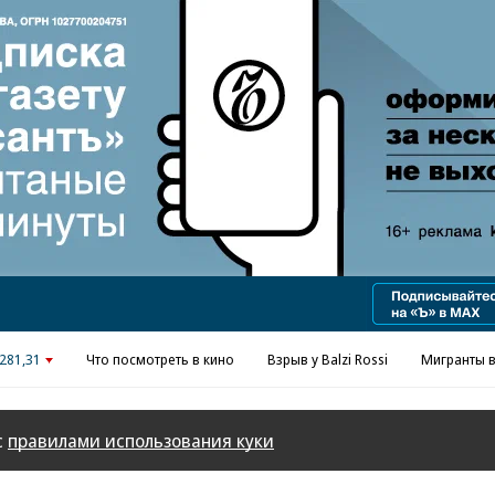
Реклама в «Ъ» www.kommersant.ru/ad
281,31
Что посмотреть в кино
Взрыв у Balzi Rossi
Мигранты в
с
правилами использования куки