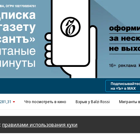
Реклама в «Ъ» www.kommersant.ru/ad
281,31
Что посмотреть в кино
Взрыв у Balzi Rossi
Мигранты в
с
правилами использования куки