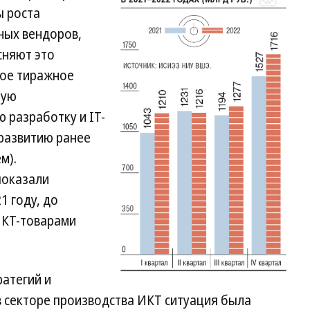
Развернуть на весь экран
ы роста
ных вендоров,
сняют это
ное тиражное
ную
ю разработку и IT-
 развитию ранее
м).
показали
1 году, до
 ИКТ-товарами
атегий и
 секторе производства ИКТ ситуация была