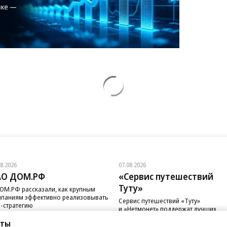
08.2026
07.08.2026
АО ДОМ.РФ
«Сервис путешествий
Туту»
ОМ.РФ рассказали, как крупным
паниям эффективно реализовывать
Сервис путешествий «Туту»
-стратегию
и «Нетмонет» поддержат лучших
сотрудников российских отелей
сты