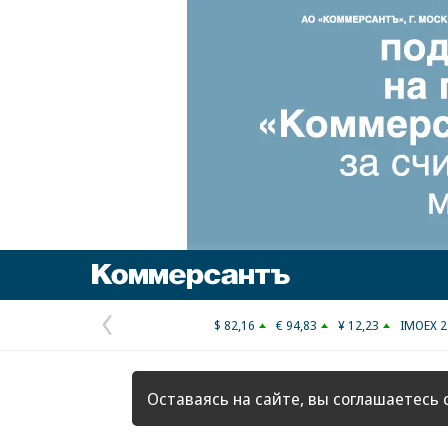
Коммерсантъ
$ 82,16
€ 94,83
¥ 12,23
IMOEX 2
Предыдущая
страница
Оставаясь на сайте, вы соглашаетесь 