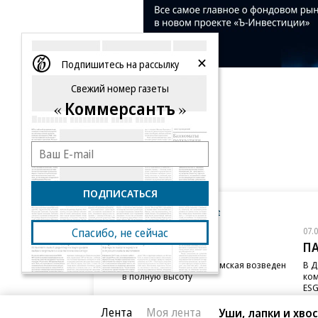
Подпишитесь на рассылку
Свежий номер газеты
Коммерсантъ
ПОДПИСАТЬСЯ
Новости компаний
Все
07.08.2026
07.
Спасибо, не сейчас
STONE
П
Бизнес-центр STONE Римская возведен
В Д
в полную высоту
ком
ESG
Лента
Моя лента
Уши, лапки и хво