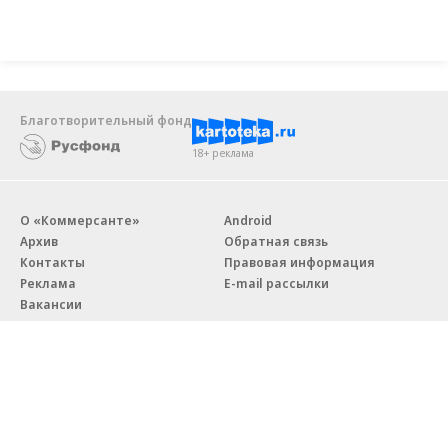
Благотворительный фонд
18+ реклама
О «Коммерсанте»
Android
Архив
Обратная связь
Контакты
Правовая информация
Реклама
E-mail рассылки
Вакансии
18+
© АО «Коммерсантъ». 127006, Москва, Оружейный переулок д. 41,
тел. +7 (495) 797-69-70.