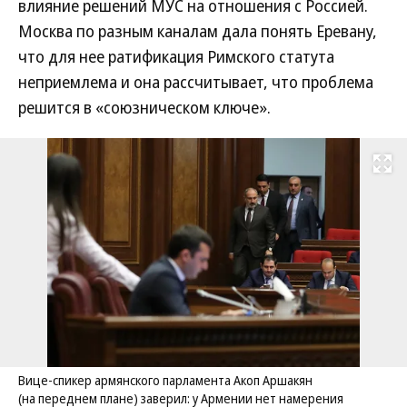
влияние решений МУС на отношения с Россией.
Москва по разным каналам дала понять Еревану,
что для нее ратификация Римского статута
неприемлема и она рассчитывает, что проблема
решится в «союзническом ключе».
Развернуть на
Вице-спикер армянского парламента Акоп Аршакян
(на переднем плане) заверил: у Армении нет намерения