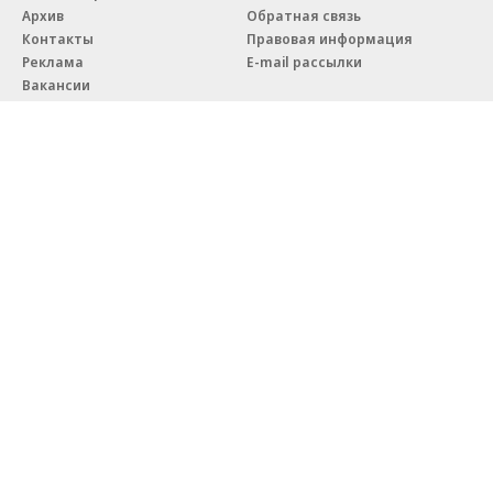
Архив
Обратная связь
Контакты
Правовая информация
Реклама
E-mail рассылки
Вакансии
18+
© АО «Коммерсантъ». 127006, Москва, Оружейный переулок д. 41,
тел. +7 (495) 797-69-70.
Сетевое издание «Коммерсантъ» (доменное имя сайта:
kommersant.ru) зарегистрировано Федеральной службой
по надзору в сфере связи, информационных технологий и массовых
коммуникаций (Роскомнадзор), регистрационный номер и дата
принятия решения о регистрации: серия
Эл № ФС77-76922
от 11 октября 2019 г.
Партнерские проекты/материалы, новости компаний, материалы
с пометкой «Промо» и «Официальное сообщение» опубликованы
на коммерческой основе.
На kommersant.ru применяются рекомендательные технологии.
Подробнее