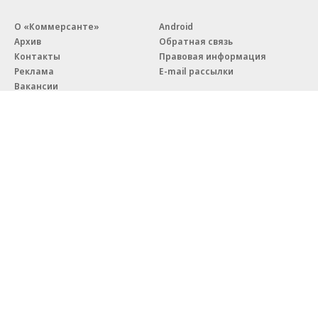
О «Коммерсанте»
Android
Архив
Обратная связь
Контакты
Правовая информация
Реклама
E-mail рассылки
Вакансии
18+
© АО «Коммерсантъ». 127006, Москва, Оружейный переулок д. 41,
тел. +7 (495) 797-69-70.
Сетевое издание «Коммерсантъ» (доменное имя сайта:
kommersant.ru) зарегистрировано Федеральной службой
по надзору в сфере связи, информационных технологий и массовых
коммуникаций (Роскомнадзор), регистрационный номер и дата
принятия решения о регистрации: серия
Эл № ФС77-76922
от 11 октября 2019 г.
Партнерские проекты/материалы, новости компаний, материалы
с пометкой «Промо» и «Официальное сообщение» опубликованы
на коммерческой основе.