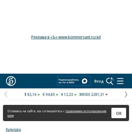
Реклама в «Ъ» www.kommersant.ru/ad
Коммерсантъ
Вход
$ 82,16
€ 94,83
¥ 12,23
IMOEX 2281,31
Предыдущая
С
страница
с
Оставаясь на сайте, вы соглашаетесь с
правилами использования
ОК
куки
Культура