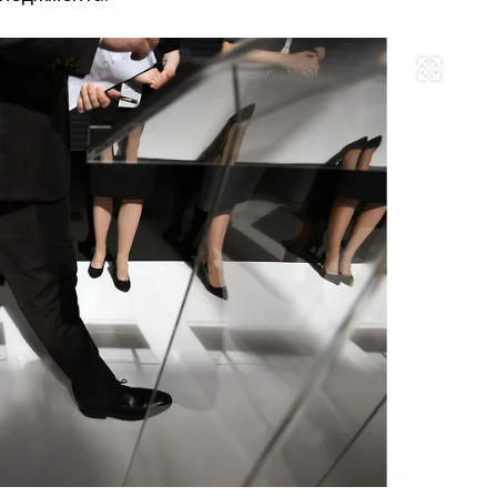
Развернуть на весь экран
Фо
Ев
Па
Ко