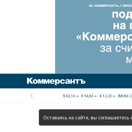
Коммерсантъ
$ 82,16
€ 94,83
¥ 12,23
IMOEX 2
Предыдущая
страница
Оставаясь на сайте, вы соглашаетесь 