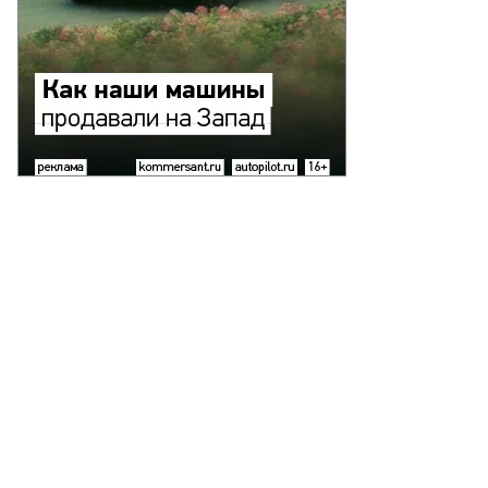
то:
гений
вленко,
ммерсантъ