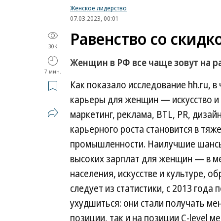
Женское лидерство
07.03.2023, 00:01
Равенство со скидк
30K
Женщин в РФ все чаще зовут на р
7 мин.
Как показало исследование hh.ru, в
карьеры для женщин — искусство и 
маркетинг, реклама, BTL, PR, диза
карьерного роста становится в тяж
промышленности. Наилучшие шансы 
высоких зарплат для женщин — в ме
населения, искусстве и культуре, о
следует из статистики, с 2013 год
ухудшиться: они стали получать м
позиции, так и на позиции С-level 