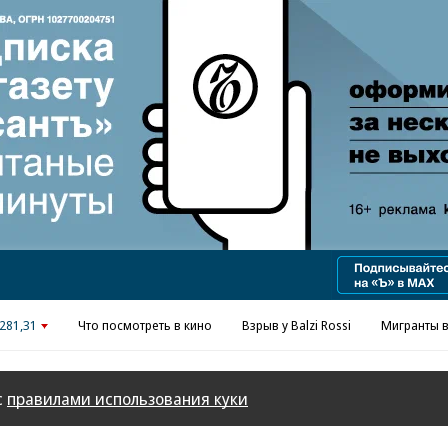
Реклама в «Ъ» www.kommersant.ru/ad
281,31
Что посмотреть в кино
Взрыв у Balzi Rossi
Мигранты в
с
правилами использования куки