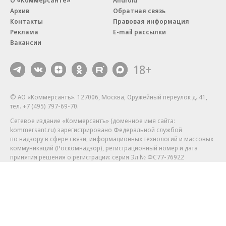
Архив
Обратная связь
Контакты
Правовая информация
Реклама
E-mail рассылки
Вакансии
18+
© АО «Коммерсантъ». 127006, Москва, Оружейный переулок д. 41,
тел. +7 (495) 797-69-70.
Сетевое издание «Коммерсантъ» (доменное имя сайта:
kommersant.ru) зарегистрировано Федеральной службой
по надзору в сфере связи, информационных технологий и массовых
коммуникаций (Роскомнадзор), регистрационный номер и дата
принятия решения о регистрации: серия
Эл № ФС77-76922
от 11 октября 2019 г.
Партнерские проекты/материалы, новости компаний, материалы
с пометкой «Промо» и «Официальное сообщение» опубликованы
на коммерческой основе.
На kommersant.ru применяются рекомендательные технологии.
Подробнее