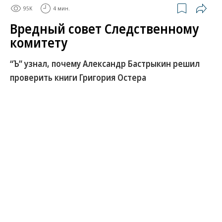
95K
4 мин.
Вредный совет Следственному
комитету
“Ъ” узнал, почему Александр Бастрыкин решил
проверить книги Григория Остера
Как выяснил “Ъ”, председатель Следственного
комитета России (СКР) Александр Бастрыкин дал
нашумевшее поручение проверить книги детского
писателя Григория Остера из-за доклада депутата
Госдумы Марии Бутиной. В нем утверждается, что
творчество господина Остера «разрушает
нравственный фундамент ребенка под видом
юмора и воспитания». Источники в
правоохранительных органах подтвердили “Ъ”,