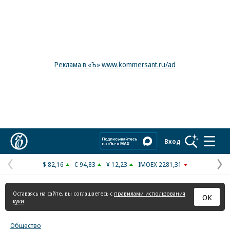
Реклама в «Ъ» www.kommersant.ru/ad
Коммерсантъ
Вход
$ 82,16
€ 94,83
¥ 12,23
IMOEX 2281,31
Предыдущая
С
страница
с
Оставаясь на сайте, вы соглашаетесь с
правилами использования
ОК
куки
Общество