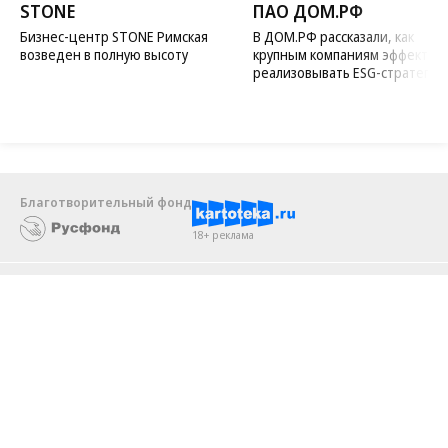
07.08.2026
07.08.2026
STONE
ПАО ДОМ.РФ
Бизнес-центр STONE Римская
В ДОМ.РФ рассказали, как
возведен в полную высоту
крупным компаниям эффектив
реализовывать ESG-стратегию
Благотворительный фонд
18+ реклама
О «Коммерсанте»
Android
Архив
Обратная связь
Контакты
Правовая информация
Реклама
E-mail рассылки
Вакансии