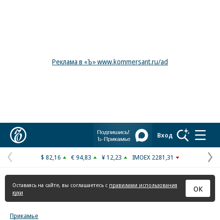
Реклама в «Ъ» www.kommersant.ru/ad
Коммерсантъ
Вход
$ 82,16
€ 94,83
¥ 12,23
IMOEX 2281,31
Предыдущая
С
страница
с
Оставаясь на сайте, вы соглашаетесь с
правилами использования
ОК
куки
Прикамье