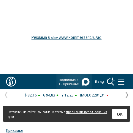
Реклама в «Ъ» www.kommersant.ru/ad
Коммерсантъ
Вход
$ 82,16
€ 94,83
¥ 12,23
IMOEX 2281,31
Предыдущая
С
страница
с
Оставаясь на сайте, вы соглашаетесь с
правилами использования
ОК
куки
Прикамье