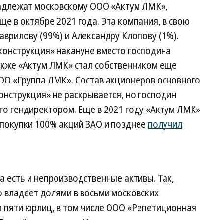
надлежат московскому ООО «Актум ЛМК»,
е в октябре 2021 года. Эта компания, в свою
врилову (99%) и Александру Клопову (1%).
онструкция» накануне вместо господина
акже «Актум ЛМК» стал собственником еще
ОО «Группа ЛМК». Состав акционеров основного
нструкция» не раскрывается, но господин
о гендиректором. Еще в 2021 году «Актум ЛМК»
 покупки 100% акций ЗАО и позднее
получил
 есть и непроизводственные активы. Так,
о владеет долями в восьми московских
м пяти юрлиц, в том числе ООО «Репетиционная