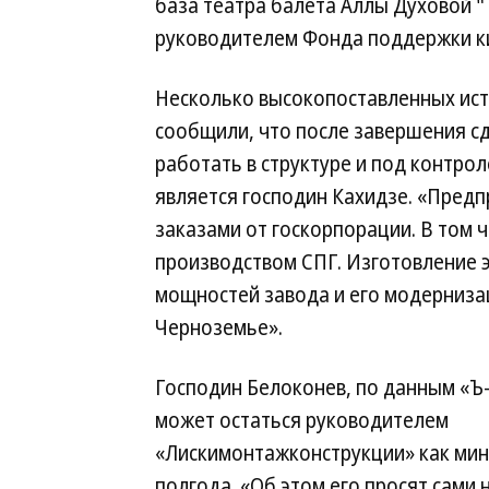
база театра балета Аллы Духовой "
руководителем Фонда поддержки ки
Несколько высокопоставленных ист
сообщили, что после завершения с
работать в структуре и под контро
является господин Кахидзе. «Пред
заказами от госкорпорации. В том ч
производством СПГ. Изготовление 
мощностей завода и его модерниза
Черноземье».
Господин Белоконев, по данным «Ъ
может остаться руководителем
«Лискимонтажконструкции» как ми
полгода. «Об этом его просят сами 