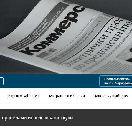
Реклама в «Ъ» www.kommersant.ru/ad
Взрыв у Balzi Rossi
Мигранты в Испании
Навстречу выборам
с
правилами использования куки