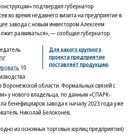
онструкции» подтвердил губернатор
ев во время недавнего визита на предприятие в
щее завода с новым инвестором Алексеем
должит развиваться»,— сообщил губернатор.
седатель
Для какого крупного
проекта предприятие
СПГ
поставляет продукцию
ировать
10
оизводства
в Воронежской области. Формальных связей с
» у нового владельца, по данным «СПАРК-
сла бенефициаров завода к началу 2023 года уже
ователь Николай Белоконев.
одно из основных торговых юрлиц предприятия)