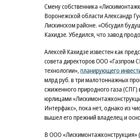
Смену собственника «Лискимонтажк
Воронежской области Александр Гус
Лискинском районе. «Обсудил буду
Кахидзе. Убедился, что завод про
Алексей Кахидзе известен как пред
совета директоров ООО «Газпром 
технологии»,
планирующего инвест
млрд руб. в три малотоннажных пр
сжиженного природного газа (СПГ) 
юрлицами «Лискимонтажконструкции
Интерфакс», пока нет, однако из чи
вышел его прежний владелец и осн
В ООО «Лискимонтажконструкция» (