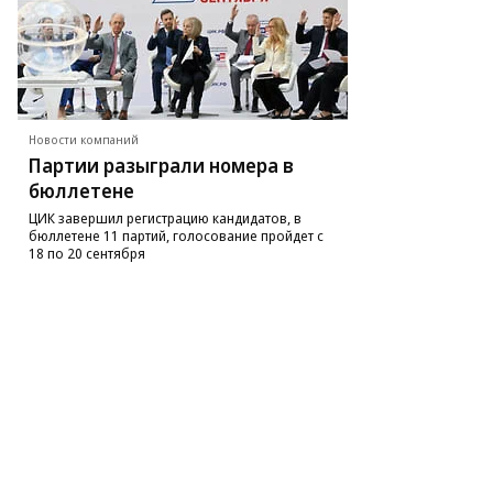
оизводство
уб
льшого
аметра
Новости компаний
д
Партии разыграли номера в
оронежем
бюллетене
реходит
д
ЦИК завершил регистрацию кандидатов, в
нтроль
бюллетене 11 партий, голосование пройдет с
18 по 20 сентября
азпрома»
то:
ег
рсеев,
ммерсантъ