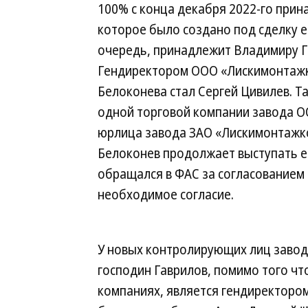
100% с конца декабря 2022-го при
которое было создано под сделку ещ
очередь, принадлежит Владимиру Га
Гендиректором ООО «Лискимонтажк
Белоконева стал Сергей Цивилев. Т
одной торговой компании завода О
юрлица завода ЗАО «Лискимонтажко
Белоконев продолжает выступать ег
обращался в ФАС за согласованием
необходимое согласие.
У новых контролирующих лиц завода
господин Гаврилов, помимо того чт
компаниях, является гендиректоро