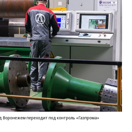
Развернуть на весь экран
Пр
тр
бо
ди
по
В
пе
по
ко
«Г
Фо
Ол
Ха
Ко
д Воронежем переходит под контроль «Газпрома»