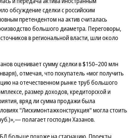
лась и передача актива иностранным
ило обсуждение сделки с российским
новным претендентом на актив считалась
производство большого диаметра. Переговоры,
сточников в региональной власти, шли около
нов оценивает сумму сделки в $150–200 млн
января), отмечая, что покупатель «мог получить
ацию на отечественном рынке труб большого
омплексе, размер доходов, кредиторской и
иятия, вряд ли сумма продажи была
словиях "Лискимонтажконструкция" могла стоить
руб.)»,— полагает господин Хазанов.
БД больше похоже на стагнацию. Проекты,