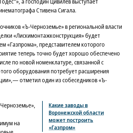
Тодес"», а господин Цивилев выступает
нематографа Стивена Сигала.
очников «Ъ-Черноземье» в региональной власти
делки «Лискимонтажконструкция» будет
лем «Газпрома», представителем которого
приятие теперь точно будет хорошо обеспечено
исле по новой номенклатуре, связанной с
этого оборудования потребует расширения
ции»,— отметил один из собеседников «Ъ-
-Черноземье»,
Какие заводы в
Воронежской области
может построить
нимум на
«Газпром»
новые