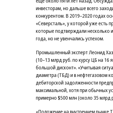
еще около пяти лет назад. Обсужда
инвесторам, но дальше всего заход
конкурентом. В 2019–2020 годах ос
«Северсталь», у которой уже есть 
которые подтверждали несколько и
года, но не увенчались успехом.
Промышленный эксперт Леонид Хаза
(10–13 млрд руб. по курсу ЦБ на 16 
большой дисконт». «Учитывая ситу
диаметра (ТБД) и в нефтегазовом к
дебиторской задолженности предпр
максимальной, хотя при обычных у
примерно $500 млн (около 35 млрд 
«Положение на внутреннем рынке Т