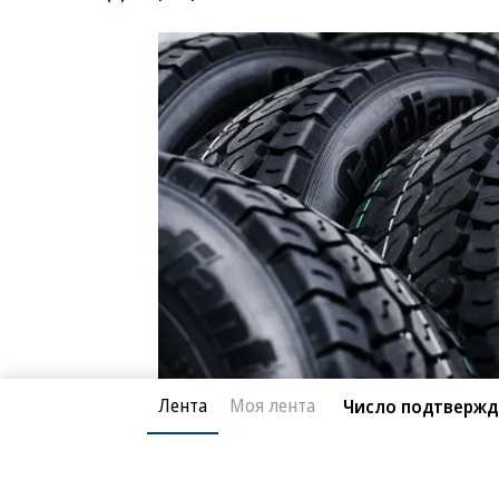
Лента
Моя лента
Число подтвержде