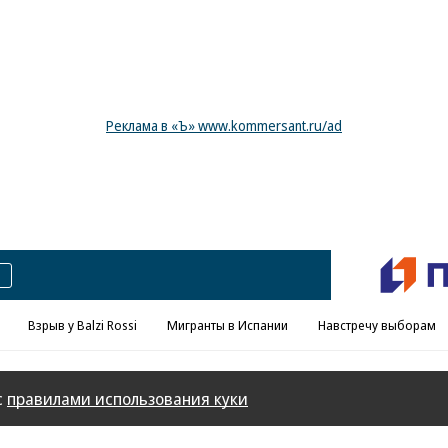
Реклама в «Ъ» www.kommersant.ru/ad
Взрыв у Balzi Rossi
Мигранты в Испании
Навстречу выборам
с
правилами использования куки