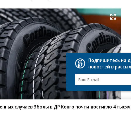
Развернуть на весь экран
Фо
Пр
це
хо
«К
Подпишитесь на 
новостей в рассы
нных случаев Эболы в ДР Конго почти достигло 4 тысяч