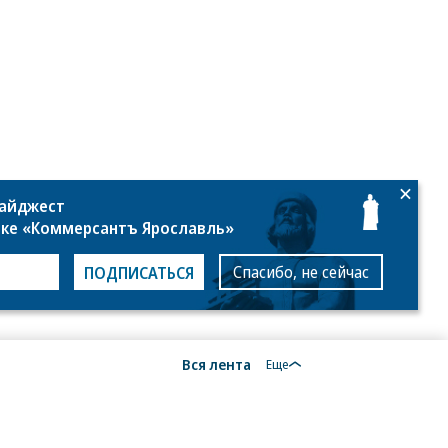
то:
есс-
нтр
лдинга
ордиант»
дайджест
лке «Коммерсантъ Ярославль»
Спасибо, не сейчас
ПОДПИСАТЬСЯ
Вся лента
Еще