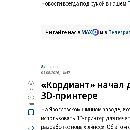
Новости всегда под рукой в нашем
Читайте нас в
MAX
и в
Телегра
Ярославль
05.08.2026, 18:47
«Кордиант» начал 
662
3D-принтере
1 мин.
На Ярославском шинном заводе, вх
использовать 3D-принтер для печа
разработке новых линеек. Об этом 