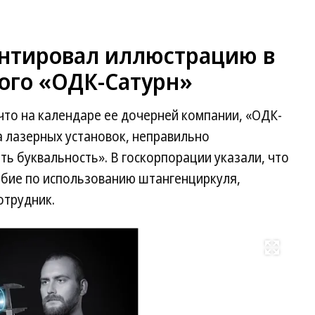
нтировал иллюстрацию в
ого «ОДК-Сатурн»
что на календаре ее дочерней компании, «ОДК-
а лазерных установок, неправильно
ть буквальность». В госкорпорации указали, что
бие по использованию штангенциркуля,
отрудник.
Развернуть на весь экран
Фо
Te
ка