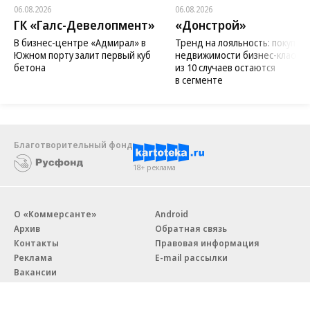
06.08.2026
06.08.2026
ГК «Галс-Девелопмент»
«Донстрой»
В бизнес-центре «Адмирал» в
Тренд на лояльность: покупат
Южном порту залит первый куб
недвижимости бизнес-класса в
бетона
из 10 случаев остаются
в сегменте
Благотворительный фонд
18+ реклама
О «Коммерсанте»
Android
Архив
Обратная связь
Контакты
Правовая информация
Реклама
E-mail рассылки
Вакансии
18+