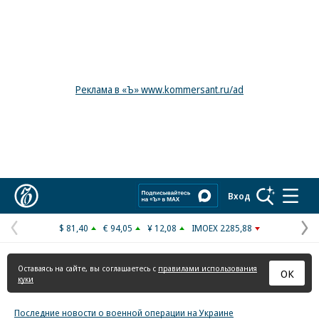
Реклама в «Ъ» www.kommersant.ru/ad
Коммерсантъ
Вход
$ 81,40
€ 94,05
¥ 12,08
IMOEX 2285,88
Предыдущая
С
страница
с
Оставаясь на сайте, вы соглашаетесь с
правилами использования
ОК
куки
Последние новости о военной операции на Украине