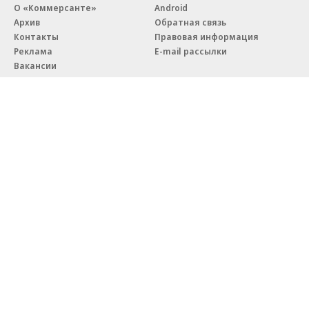
О «Коммерсанте»
Android
Архив
Обратная связь
Контакты
Правовая информация
Реклама
E-mail рассылки
Вакансии
18+
© АО «Коммерсантъ». 127006, Москва, Оружейный переулок д. 41,
тел. +7 (495) 797-69-70.
Сетевое издание «Коммерсантъ» (доменное имя сайта:
kommersant.ru) зарегистрировано Федеральной службой
по надзору в сфере связи, информационных технологий и массовых
коммуникаций (Роскомнадзор), регистрационный номер и дата
принятия решения о регистрации: серия
Эл № ФС77-76922
от 11 октября 2019 г.
Партнерские проекты/материалы, новости компаний, материалы
с пометкой «Промо» и «Официальное сообщение» опубликованы
на коммерческой основе.
На kommersant.ru применяются рекомендательные технологии.