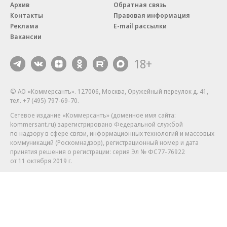
Архив
Обратная связь
Контакты
Правовая информация
Реклама
E-mail рассылки
Вакансии
18+
© АО «Коммерсантъ». 127006, Москва, Оружейный переулок д. 41,
тел. +7 (495) 797-69-70.
Сетевое издание «Коммерсантъ» (доменное имя сайта:
kommersant.ru) зарегистрировано Федеральной службой
по надзору в сфере связи, информационных технологий и массовых
коммуникаций (Роскомнадзор), регистрационный номер и дата
принятия решения о регистрации: серия
Эл № ФС77-76922
от 11 октября 2019 г.
Партнерские проекты/материалы, новости компаний, материалы
с пометкой «Промо» и «Официальное сообщение» опубликованы
на коммерческой основе.
На kommersant.ru применяются рекомендательные технологии.
Подробнее